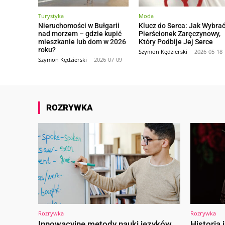
Turystyka
Moda
Nieruchomości w Bułgarii
Klucz do Serca: Jak Wybra
nad morzem – gdzie kupić
Pierścionek Zaręczynowy,
mieszkanie lub dom w 2026
Który Podbije Jej Serce
roku?
Szymon Kędzierski
-
2026-05-18
Szymon Kędzierski
-
2026-07-09
ROZRYWKA
Rozrywka
Rozrywka
Innowacyjne metody nauki języków
Historia 