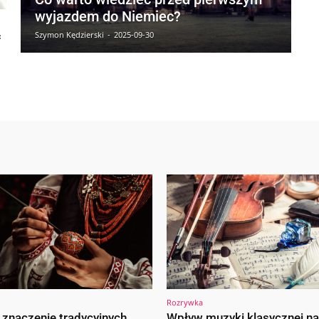
wyjazdem do Niemiec?
Szymon Kędzierski
-
2025-09-30
ć
Rozrywka
i znaczenie tradycyjnych
Wpływ muzyki klasycznej na