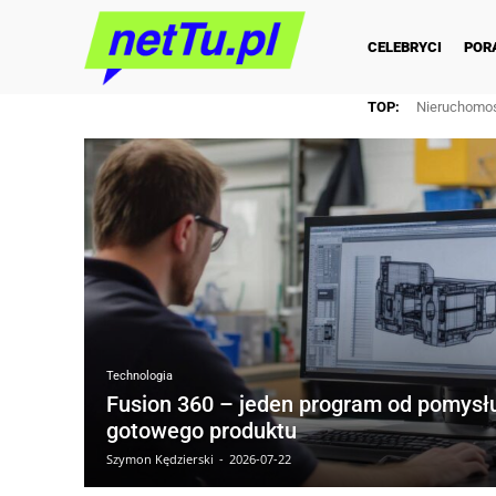
CELEBRYCI
POR
TOP:
Nieruchomoś
Technologia
Fusion 360 – jeden program od pomysł
gotowego produktu
Szymon Kędzierski
-
2026-07-22