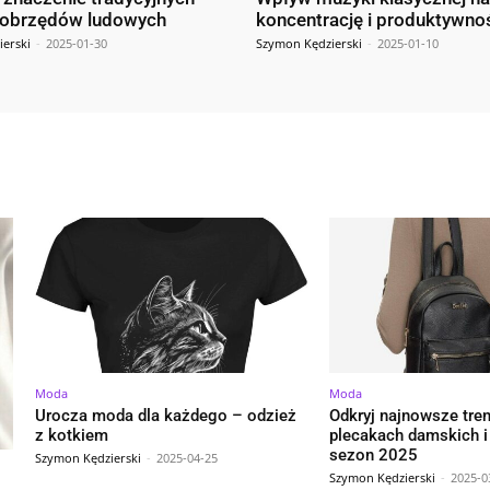
 obrzędów ludowych
koncentrację i produktywno
erski
-
2025-01-30
Szymon Kędzierski
-
2025-01-10
Moda
Moda
Urocza moda dla każdego – odzież
Odkryj najnowsze tre
z kotkiem
plecakach damskich i
sezon 2025
Szymon Kędzierski
-
2025-04-25
Szymon Kędzierski
-
2025-0