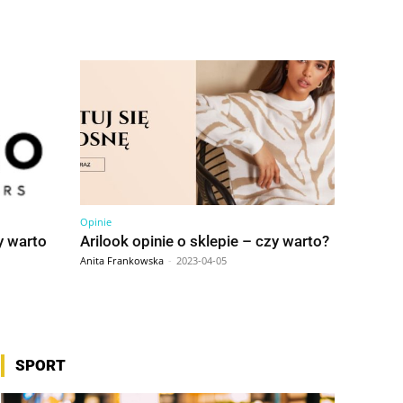
Opinie
y warto
Arilook opinie o sklepie – czy warto?
Anita Frankowska
-
2023-04-05
SPORT