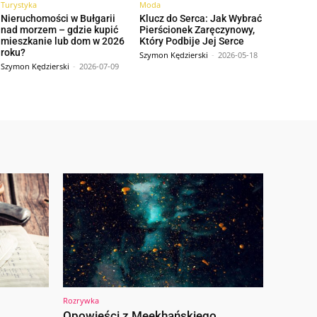
Turystyka
Moda
Nieruchomości w Bułgarii
Klucz do Serca: Jak Wybrać
nad morzem – gdzie kupić
Pierścionek Zaręczynowy,
mieszkanie lub dom w 2026
Który Podbije Jej Serce
roku?
Szymon Kędzierski
-
2026-05-18
Szymon Kędzierski
-
2026-07-09
Rozrywka
Opowieści z Meekhańskiego