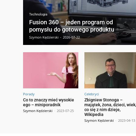
Technologia
Fusion 360 – jeden program od
pomysłu do gotowego produktu
Szymon Kędzierski
-
2026-07-22
Porady
Celebryci
Co to znaczy mieć wysokie
Zbigniew Stonoga –
ego – miniporadnik
majątek, żona, dzieci, wiek
co się z nim dzieje,
Szymon Kędzierski
-
2023-07-25
Wikipedia
Szymon Kędzierski
-
2023-04-13