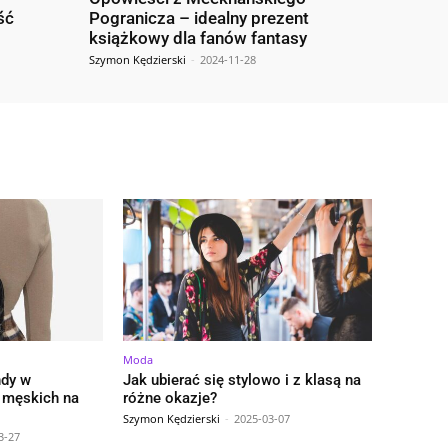
ść
Pogranicza – idealny prezent
książkowy dla fanów fantasy
Szymon Kędzierski
-
2024-11-28
Moda
ndy w
Jak ubierać się stylowo i z klasą na
 męskich na
różne okazje?
Szymon Kędzierski
-
2025-03-07
3-27