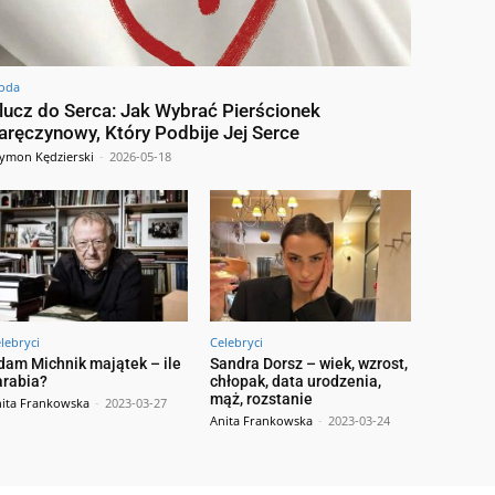
oda
lucz do Serca: Jak Wybrać Pierścionek
aręczynowy, Który Podbije Jej Serce
ymon Kędzierski
-
2026-05-18
lebryci
Celebryci
dam Michnik majątek – ile
Sandra Dorsz – wiek, wzrost,
arabia?
chłopak, data urodzenia,
mąż, rozstanie
ita Frankowska
-
2023-03-27
Anita Frankowska
-
2023-03-24