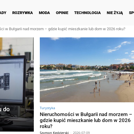
ADY
ROZRYWKA
MODA
OPINIE
TECHNOLOGIA
NIE ŻYJĄ
SP
ci w Bułgarii nad morzem – gdzie kupić mieszkanie lub dom w 2026 roku?
Turystyka
u do
Nieruchomości w Bułgarii nad morzem –
gdzie kupić mieszkanie lub dom w 2026
roku?
Szymon Kędzierski
-
2026-07-09