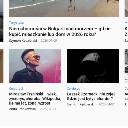
Turystyka
M
Nieruchomości w Bułgarii nad morzem – gdzie
K
kupić mieszkanie lub dom w 2026 roku?
Z
Szymon Kędzierski
-
2026-07-09
Sz
Celebryci
Celebryci
Ce
Mirosław Trzciński – wiek,
Leszek Czarnecki nie żyje?
A
,
życiorys, choroba, Wikipedia,
Gdzie jest były miliarder?
z
ile ma lat, żona, wzrost
Szymon Kędzierski
-
2023-04-07
An
Anita Frankowska
-
2023-04-13