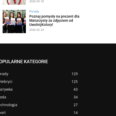
2026-05-18
Porady
Poznaj pomysły na prezent dla
Maturzysty ze zdjęciem od
UwolnijKolory!
2026-02-24
OPULARNE KATEGORIE
orady
129
lebryci
125
ozrywka
43
oda
34
echnologia
27
port
14