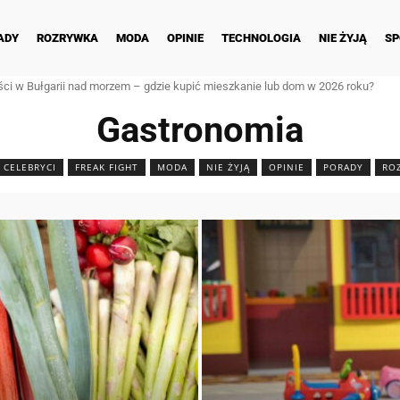
ADY
ROZRYWKA
MODA
OPINIE
TECHNOLOGIA
NIE ŻYJĄ
SP
ci w Bułgarii nad morzem – gdzie kupić mieszkanie lub dom w 2026 roku?
Gastronomia
CELEBRYCI
FREAK FIGHT
MODA
NIE ŻYJĄ
OPINIE
PORADY
RO