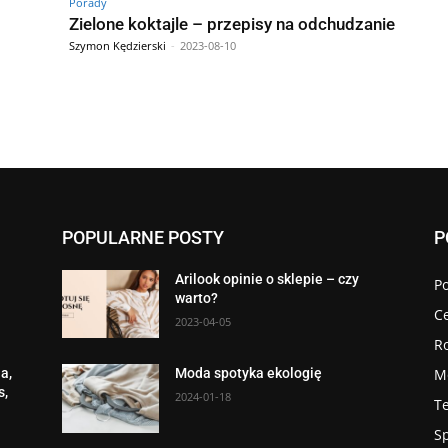
Porady
Zielone koktajle – przepisy na odchudzanie
Szymon Kędzierski
-
2023-08-10
POPULARNE POSTY
P
Arilook opinie o sklepie – czy
P
warto?
Ce
2023-04-05
R
M
a,
Moda spotyka ekologię
s,
2024-01-18
T
S