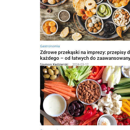
Gastronomia
Zdrowe przekąski na imprezy: przepisy d
każdego – od łatwych do zaawansowan
Szymon Kędzierski
-
2024-03-12