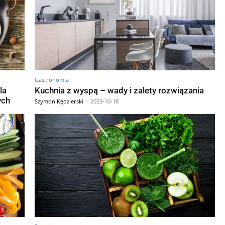
Gastronomia
la
Kuchnia z wyspą – wady i zalety rozwiązania
ych
Szymon Kędzierski
-
2023-10-18