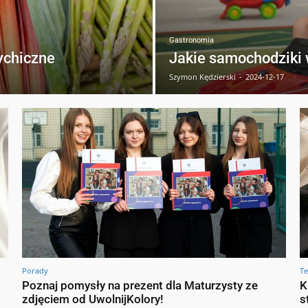
Gastronomia
ychiczne
Jakie samochodziki 
Szymon Kędzierski
-
2024-12-17
Porady
Te
Poznaj pomysły na prezent dla Maturzysty ze
K
zdjęciem od UwolnijKolory!
s