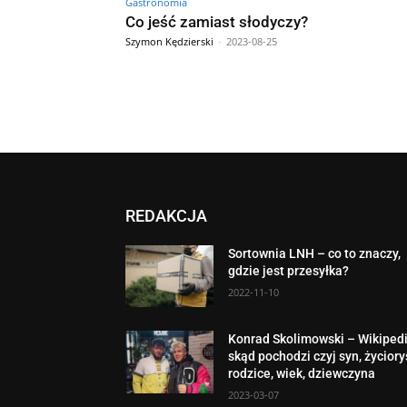
Gastronomia
Co jeść zamiast słodyczy?
Szymon Kędzierski
-
2023-08-25
REDAKCJA
Sortownia LNH – co to znaczy,
gdzie jest przesyłka?
2022-11-10
Konrad Skolimowski – Wikipedi
skąd pochodzi czyj syn, życiory
rodzice, wiek, dziewczyna
2023-03-07