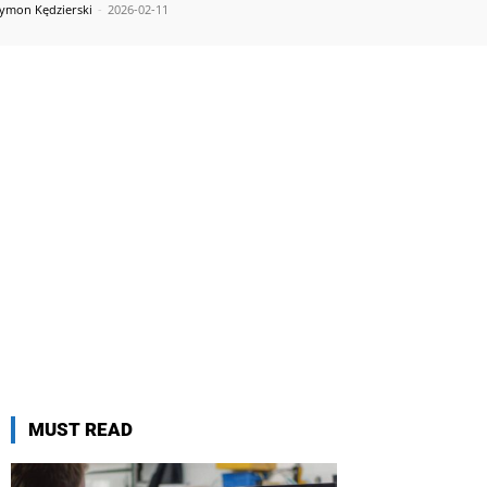
ymon Kędzierski
-
2026-02-11
MUST READ