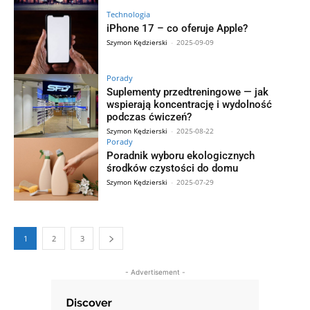
Technologia
iPhone 17 – co oferuje Apple?
Szymon Kędzierski
-
2025-09-09
Porady
Suplementy przedtreningowe — jak
wspierają koncentrację i wydolność
podczas ćwiczeń?
Szymon Kędzierski
-
2025-08-22
Porady
Poradnik wyboru ekologicznych
środków czystości do domu
Szymon Kędzierski
-
2025-07-29
1
2
3
- Advertisement -