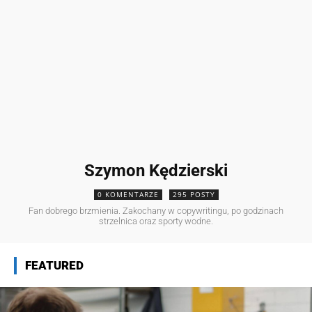
Szymon Kędzierski
0 KOMENTARZE
295 POSTY
Fan dobrego brzmienia. Zakochany w copywritingu, po godzinach
strzelnica oraz sporty wodne.
FEATURED