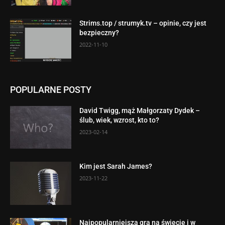
Strims.top / strumyk.tv – opinie, czy jest
bezpieczny?
2022-11-10
POPULARNE POSTY
David Twigg, mąż Małgorzaty Dydek –
ślub, wiek, wzrost, kto to?
2023-02-14
Kim jest Sarah James?
2023-11-22
Najpopularniejsza gra na świecie i w