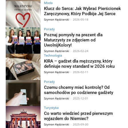
Moda
Klucz do Serca: Jak Wybrać Pierścionek
Zaręczynowy, Który Podbije Jej Serce
Szymon Kędzierski
-
2026-05-18
Porady
Poznaj pomysły na prezent dla
Maturzysty ze zdjęciem od
UwolnijKolory!
Szymon Kędzierski
-
2026-02-24
Technologia
KIRA – gadżet dla mężczyzny, który
definiuje nowy standard w 2026 roku
Szymon Kędzierski
-
2026-02-11
Porady
Czemu chcemy mieć kontrolę? Od
samochodów po codzienne gadżety
Szymon Kędzierski
-
2025-12-01
Turystyka
Co warto wiedzieć przed pierwszym
wyjazdem do Niemiec?
Szymon Kędzierski
-
2025-09-30