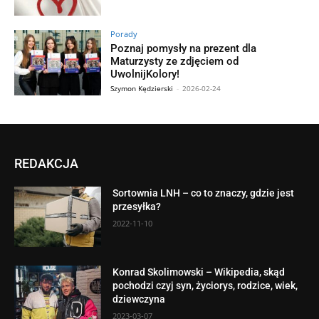
Porady
Poznaj pomysły na prezent dla
Maturzysty ze zdjęciem od
UwolnijKolory!
Szymon Kędzierski
-
2026-02-24
REDAKCJA
Sortownia LNH – co to znaczy, gdzie jest
przesyłka?
2022-11-10
Konrad Skolimowski – Wikipedia, skąd
pochodzi czyj syn, życiorys, rodzice, wiek,
dziewczyna
2023-03-07