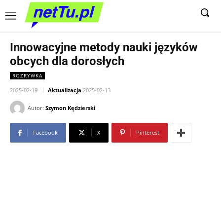
Innowacyjne metody nauki języków
obcych dla dorosłych
ROZRYWKA
2025-02-19
Aktualizacja
2025-02-13
Autor:
Szymon Kędzierski
Facebook
X
Pinterest