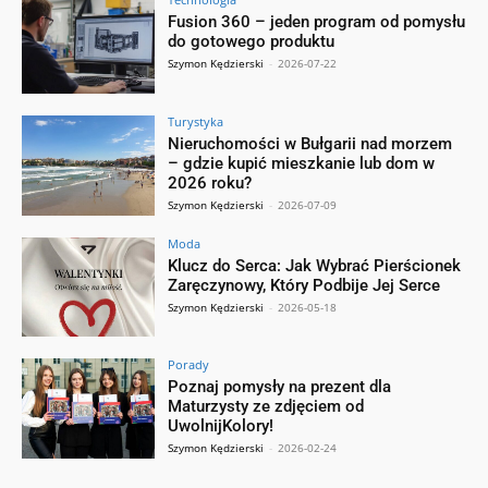
Fusion 360 – jeden program od pomysłu
do gotowego produktu
Szymon Kędzierski
-
2026-07-22
Turystyka
Nieruchomości w Bułgarii nad morzem
– gdzie kupić mieszkanie lub dom w
2026 roku?
Szymon Kędzierski
-
2026-07-09
Moda
Klucz do Serca: Jak Wybrać Pierścionek
Zaręczynowy, Który Podbije Jej Serce
Szymon Kędzierski
-
2026-05-18
Porady
Poznaj pomysły na prezent dla
Maturzysty ze zdjęciem od
UwolnijKolory!
Szymon Kędzierski
-
2026-02-24