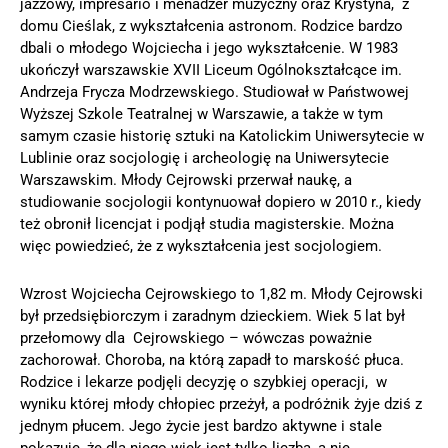
jazzowy, impresario i menadżer muzyczny oraz Krystyna, z
domu Cieślak, z wykształcenia astronom. Rodzice bardzo
dbali o młodego Wojciecha i jego wykształcenie. W 1983
ukończył warszawskie XVII Liceum Ogólnokształcące im.
Andrzeja Frycza Modrzewskiego. Studiował w Państwowej
Wyższej Szkole Teatralnej w Warszawie, a także w tym
samym czasie historię sztuki na Katolickim Uniwersytecie w
Lublinie oraz socjologię i archeologię na Uniwersytecie
Warszawskim. Młody Cejrowski przerwał naukę, a
studiowanie socjologii kontynuował dopiero w 2010 r., kiedy
też obronił licencjat i podjął studia magisterskie. Można
więc powiedzieć, że z wykształcenia jest socjologiem.
Wzrost Wojciecha Cejrowskiego to 1,82 m. Młody Cejrowski
był przedsiębiorczym i zaradnym dzieckiem. Wiek 5 lat był
przełomowy dla Cejrowskiego – wówczas poważnie
zachorował. Choroba, na którą zapadł to marskość płuca.
Rodzice i lekarze podjęli decyzję o szybkiej operacji, w
wyniku której młody chłopiec przeżył, a podróżnik żyje dziś z
jednym płucem. Jego życie jest bardzo aktywne i stale
pokazuje, że dla niego wiek jest tylko liczbą, a nie