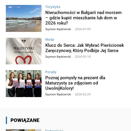
Turystyka
Nieruchomości w Bułgarii nad morzem
– gdzie kupić mieszkanie lub dom w
2026 roku?
Szymon Kędzierski
-
2026-07-09
Moda
Klucz do Serca: Jak Wybrać Pierścionek
Zaręczynowy, Który Podbije Jej Serce
Szymon Kędzierski
-
2026-05-18
Porady
Poznaj pomysły na prezent dla
Maturzysty ze zdjęciem od
UwolnijKolory!
Szymon Kędzierski
-
2026-02-24
POWIĄZANE
Technologia