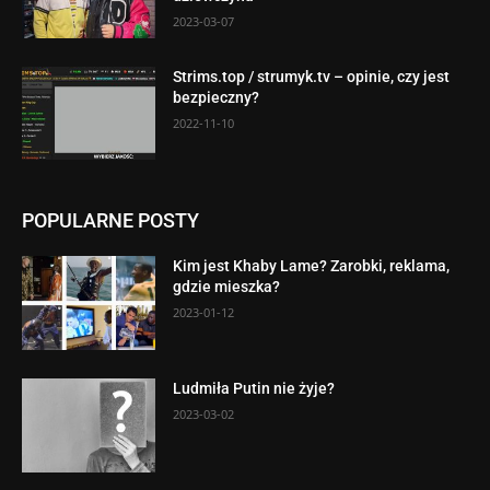
2023-03-07
Strims.top / strumyk.tv – opinie, czy jest
bezpieczny?
2022-11-10
POPULARNE POSTY
Kim jest Khaby Lame? Zarobki, reklama,
gdzie mieszka?
2023-01-12
Ludmiła Putin nie żyje?
2023-03-02