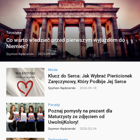
Turystyka
Co warto wiedzieć przed pierwszym wyjazdem do
Niemiec?
Szymon Kędzierski
-
2025-09-30
Moda
Klucz do Serca: Jak Wybrać Pierścionek
Zaręczynowy, Który Podbije Jej Serce
Szymon Kędzierski
-
2026-05-18
Porady
Poznaj pomysły na prezent dla
Maturzysty ze zdjęciem od
UwolnijKolory!
Szymon Kędzierski
-
2026-02-24
Technologia