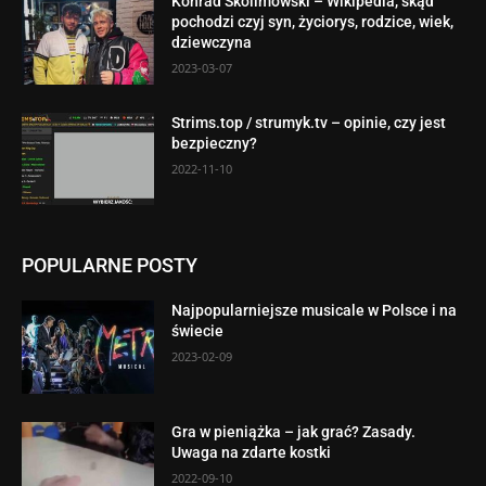
Konrad Skolimowski – Wikipedia, skąd
pochodzi czyj syn, życiorys, rodzice, wiek,
dziewczyna
2023-03-07
Strims.top / strumyk.tv – opinie, czy jest
bezpieczny?
2022-11-10
POPULARNE POSTY
Najpopularniejsze musicale w Polsce i na
świecie
2023-02-09
Gra w pieniążka – jak grać? Zasady.
Uwaga na zdarte kostki
2022-09-10