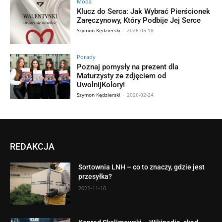
Moda
Klucz do Serca: Jak Wybrać Pierścionek
Zaręczynowy, Który Podbije Jej Serce
Szymon Kędzierski
-
2026-05-18
Porady
Poznaj pomysły na prezent dla
Maturzysty ze zdjęciem od
UwolnijKolory!
Szymon Kędzierski
-
2026-02-24
REDAKCJA
Sortownia LNH – co to znaczy, gdzie jest
przesyłka?
2022-11-10