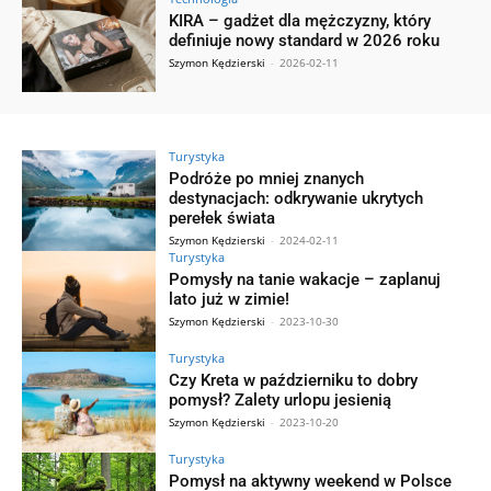
KIRA – gadżet dla mężczyzny, który
definiuje nowy standard w 2026 roku
Szymon Kędzierski
-
2026-02-11
Turystyka
Podróże po mniej znanych
destynacjach: odkrywanie ukrytych
perełek świata
Szymon Kędzierski
-
2024-02-11
Turystyka
Pomysły na tanie wakacje – zaplanuj
lato już w zimie!
Szymon Kędzierski
-
2023-10-30
Turystyka
Czy Kreta w październiku to dobry
pomysł? Zalety urlopu jesienią
Szymon Kędzierski
-
2023-10-20
Turystyka
Pomysł na aktywny weekend w Polsce