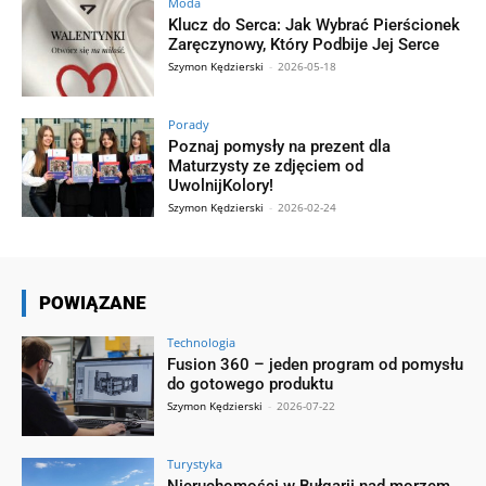
Moda
Klucz do Serca: Jak Wybrać Pierścionek
Zaręczynowy, Który Podbije Jej Serce
Szymon Kędzierski
-
2026-05-18
Porady
Poznaj pomysły na prezent dla
Maturzysty ze zdjęciem od
UwolnijKolory!
Szymon Kędzierski
-
2026-02-24
POWIĄZANE
Technologia
Fusion 360 – jeden program od pomysłu
do gotowego produktu
Szymon Kędzierski
-
2026-07-22
Turystyka