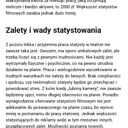
Maksymalna kwota za miesiąc pracy, jaką otrzymują
nieliczni i bardzo aktywni, to 2000 zł. Większość statystów
filmowych zarabia jednak dużo mniej.
Zalety i wady statystowania
Z pozoru lekka i przyjemna praca statysty w teatrze nie
zawsze taka jest. Owszem, ma sporo unikatowych zalet, ale
trzeba liczyć się z pewnymi trudnościami. Nie każdy jest
wytrzymały fizycznie i psychicznie, co na pewno utrudnia
działanie na planie. Praca i wielogodzinne wyczekiwanie w
trudnych warunkach nie należy do łatwych. Brak cierpliwości
i spokoju, czy nieśmiałość statysty będzie go zniechęcać i
powodować stres. Z kolei kiedy „lubimy kamerę”, nie zawsze
będziemy ujęci, mimo długiej obecności na planie. Ponadto
wynagrodzenie oferowane statystom filmowym nie jest
adekwatne do poświęconego na planie czasu, bo wynosi
mniej w porównaniu do pracy etatowej. Jednak większość
statystujących do reklamy widzi w tym mnóstwo innych,
pozapłacowych zalet. Możliwość poznania nowych,