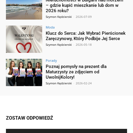
Nieruchomości w Bułgarii nad morzem
– gdzie kupić mieszkanie lub dom w
2026 roku?
Szymon Kędzierski
-
2026-07-09
Moda
Klucz do Serca: Jak Wybrać Pierścionek
Zaręczynowy, Który Podbije Jej Serce
Szymon Kędzierski
-
2026-05-18
Porady
Poznaj pomysły na prezent dla
Maturzysty ze zdjęciem od
UwolnijKolory!
Szymon Kędzierski
-
2026-02-24
ZOSTAW ODPOWIEDŹ