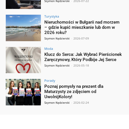
Szymon Kędzierski
-
2026-07-22
Turystyka
Nieruchomości w Bułgarii nad morzem
– gdzie kupić mieszkanie lub dom w
2026 roku?
Szymon Kędzierski
-
2026-07-09
Moda
Klucz do Serca: Jak Wybrać Pierścionek
Zaręczynowy, Który Podbije Jej Serce
Szymon Kędzierski
-
2026-05-18
Porady
Poznaj pomysły na prezent dla
Maturzysty ze zdjęciem od
UwolnijKolory!
Szymon Kędzierski
-
2026-02-24