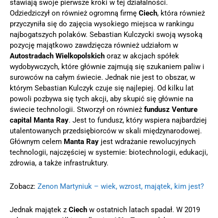
stawiają swoje pierwsze kroki w tej działalności.
Odziedziczył on również ogromną firmę
Ciech
, która również
przyczyniła się do zajęcia wysokiego miejsca w rankingu
najbogatszych polaków. Sebastian Kulczycki swoją wysoką
pozycję majątkowo zawdzięcza również udziałom w
Autostradach Wielkopolskich
oraz w akcjach spółek
wydobywczych, które głównie zajmują się szukaniem paliw i
surowców na całym świecie. Jednak nie jest to obszar, w
którym Sebastian Kulczyk czuje się najlepiej. Od kilku lat
powoli pozbywa się tych akcji, aby skupić się głównie na
świecie technologii. Stworzył on również
fundusz Venture
capital Manta Ray
. Jest to fundusz, który wspiera najbardziej
utalentowanych przedsiębiorców w skali międzynarodowej.
Głównym celem
Manta Ray
jest wdrażanie rewolucyjnych
technologii, najczęściej w systemie: biotechnologii, edukacji,
zdrowia, a także infrastruktury.
Zobacz:
Zenon Martyniuk – wiek, wzrost, majątek, kim jest?
Jednak majątek z
Ciech
w ostatnich latach spadał. W 2019