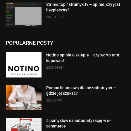
Strims.top / strumyk.tv – opinie, czy jest
bezpieczny?
2022-11-10
POPULARNE POSTY
Notino opinie o sklepie – czy warto tam
kupować?
2023-04-05
Pomoc finansowa dla bezrobotnych —
gdzie jej szukać?
2023-07-03
5 pomysłów na automatyzację w e-
commerce