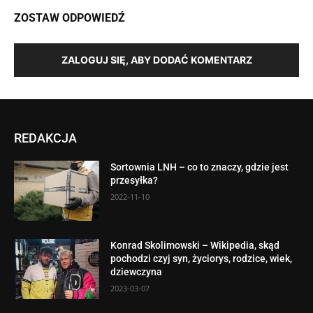
ZOSTAW ODPOWIEDŹ
ZALOGUJ SIĘ, ABY DODAĆ KOMENTARZ
REDAKCJA
Sortownia LNH – co to znaczy, gdzie jest
przesyłka?
2022-11-10
Konrad Skolimowski – Wikipedia, skąd
pochodzi czyj syn, życiorys, rodzice, wiek,
dziewczyna
2023-03-07