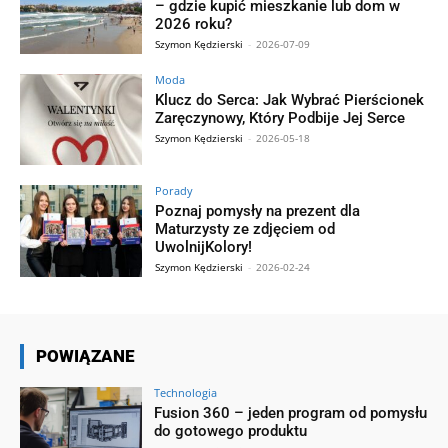
– gdzie kupić mieszkanie lub dom w
2026 roku?
Szymon Kędzierski
-
2026-07-09
Moda
Klucz do Serca: Jak Wybrać Pierścionek
Zaręczynowy, Który Podbije Jej Serce
Szymon Kędzierski
-
2026-05-18
Porady
Poznaj pomysły na prezent dla
Maturzysty ze zdjęciem od
UwolnijKolory!
Szymon Kędzierski
-
2026-02-24
POWIĄZANE
Technologia
Fusion 360 – jeden program od pomysłu
do gotowego produktu