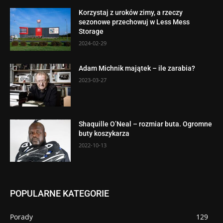
Korzystaj z uroków zimy, a rzeczy
sezonowe przechowuj w Less Mess
Storage
2024-02-29
Adam Michnik majątek – ile zarabia?
2023-03-27
Shaquille O’Neal – rozmiar buta. Ogromne
buty koszykarza
2022-10-13
POPULARNE KATEGORIE
Porady
129