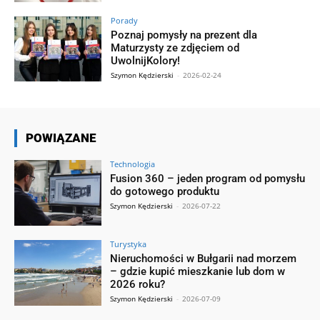
Porady
Poznaj pomysły na prezent dla
Maturzysty ze zdjęciem od
UwolnijKolory!
Szymon Kędzierski
-
2026-02-24
POWIĄZANE
Technologia
Fusion 360 – jeden program od pomysłu
do gotowego produktu
Szymon Kędzierski
-
2026-07-22
Turystyka
Nieruchomości w Bułgarii nad morzem
– gdzie kupić mieszkanie lub dom w
2026 roku?
Szymon Kędzierski
-
2026-07-09