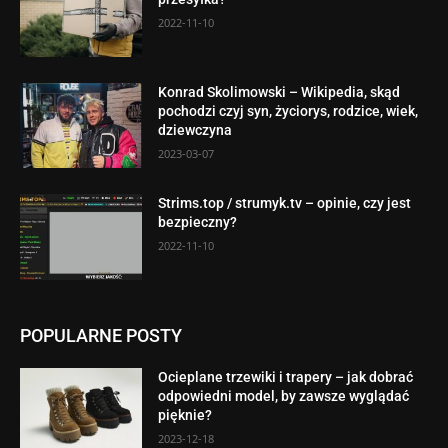
2022-11-10
Konrad Skolimowski – Wikipedia, skąd
pochodzi czyj syn, życiorys, rodzice, wiek,
dziewczyna
2023-03-07
Strims.top / strumyk.tv – opinie, czy jest
bezpieczny?
2022-11-10
POPULARNE POSTY
Ocieplane trzewiki i trapery – jak dobrać
odpowiedni model, by zawsze wyglądać
pięknie?
2023-12-18