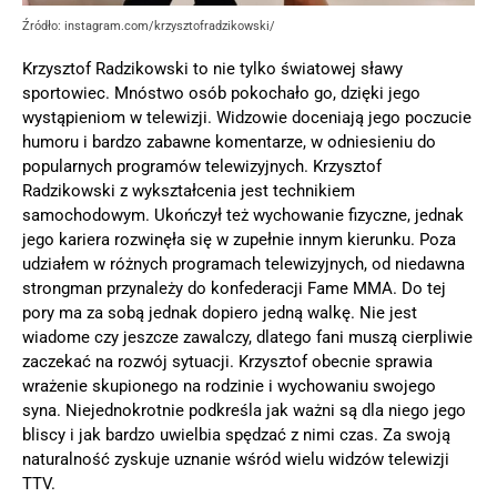
Źródło: instagram.com/krzysztofradzikowski/
Krzysztof Radzikowski to nie tylko światowej sławy
sportowiec. Mnóstwo osób pokochało go, dzięki jego
wystąpieniom w telewizji. Widzowie doceniają jego poczucie
humoru i bardzo zabawne komentarze, w odniesieniu do
popularnych programów telewizyjnych. Krzysztof
Radzikowski z wykształcenia jest technikiem
samochodowym. Ukończył też wychowanie fizyczne, jednak
jego kariera rozwinęła się w zupełnie innym kierunku. Poza
udziałem w różnych programach telewizyjnych, od niedawna
strongman przynależy do konfederacji Fame MMA. Do tej
pory ma za sobą jednak dopiero jedną walkę. Nie jest
wiadome czy jeszcze zawalczy, dlatego fani muszą cierpliwie
zaczekać na rozwój sytuacji. Krzysztof obecnie sprawia
wrażenie skupionego na rodzinie i wychowaniu swojego
syna. Niejednokrotnie podkreśla jak ważni są dla niego jego
bliscy i jak bardzo uwielbia spędzać z nimi czas. Za swoją
naturalność zyskuje uznanie wśród wielu widzów telewizji
TTV.