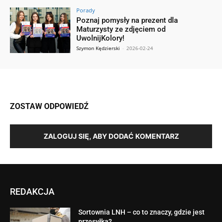
Porady
Poznaj pomysły na prezent dla
Maturzysty ze zdjęciem od
UwolnijKolory!
Szymon Kędzierski
-
2026-02-24
ZOSTAW ODPOWIEDŹ
ZALOGUJ SIĘ, ABY DODAĆ KOMENTARZ
REDAKCJA
Sortownia LNH – co to znaczy, gdzie jest
przesyłka?