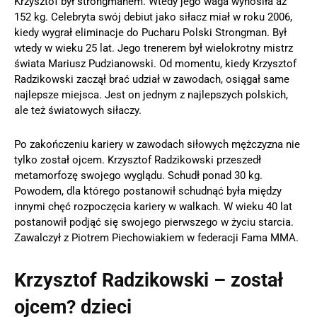
Krzysztof był strongmanem. Wtedy jego waga wynosiła aż
152 kg. Celebryta swój debiut jako siłacz miał w roku 2006,
kiedy wygrał eliminacje do Pucharu Polski Strongman. Był
wtedy w wieku 25 lat. Jego trenerem był wielokrotny mistrz
świata Mariusz Pudzianowski. Od momentu, kiedy Krzysztof
Radzikowski zaczął brać udział w zawodach, osiągał same
najlepsze miejsca. Jest on jednym z najlepszych polskich,
ale też światowych siłaczy.
Po zakończeniu kariery w zawodach siłowych mężczyzna nie
tylko został ojcem. Krzysztof Radzikowski przeszedł
metamorfozę swojego wyglądu. Schudł ponad 30 kg.
Powodem, dla którego postanowił schudnąć była między
innymi chęć rozpoczęcia kariery w walkach. W wieku 40 lat
postanowił podjąć się swojego pierwszego w życiu starcia.
Zawalczył z Piotrem Piechowiakiem w federacji Fama MMA.
Krzysztof Radzikowski – został
ojcem? dzieci