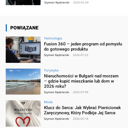
Szymon Kędzierski
-
2026-02-24
POWIĄZANE
Technologia
Fusion 360 – jeden program od pomysłu
do gotowego produktu
Szymon Kędzierski
-
2026-07-22
Turystyka
Nieruchomości w Bułgarii nad morzem
– gdzie kupić mieszkanie lub dom w
2026 roku?
Szymon Kędzierski
-
2026-07-09
Moda
Klucz do Serca: Jak Wybrać Pierścionek
Zaręczynowy, Który Podbije Jej Serce
Szymon Kędzierski
-
2026-05-18