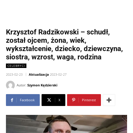
Krzysztof Radzikowski – schudł,
został ojcem, żona, wiek,
wykształcenie, dziecko, dziewczyna,
siostra, wzrost, waga, rodzina
CELEBRYCI
2023-02-23
Aktualizacja
2023-02-27
Autor:
Szymon Kędzierski
Facebook
X
Pinterest