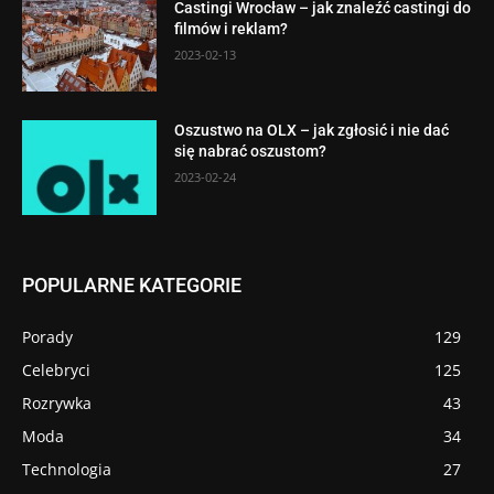
Castingi Wrocław – jak znaleźć castingi do
filmów i reklam?
2023-02-13
Oszustwo na OLX – jak zgłosić i nie dać
się nabrać oszustom?
2023-02-24
POPULARNE KATEGORIE
Porady
129
Celebryci
125
Rozrywka
43
Moda
34
Technologia
27