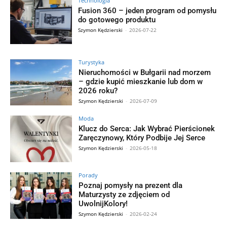
Technologia
Fusion 360 – jeden program od pomysłu
do gotowego produktu
Szymon Kędzierski
-
2026-07-22
Turystyka
Nieruchomości w Bułgarii nad morzem
– gdzie kupić mieszkanie lub dom w
2026 roku?
Szymon Kędzierski
-
2026-07-09
Moda
Klucz do Serca: Jak Wybrać Pierścionek
Zaręczynowy, Który Podbije Jej Serce
Szymon Kędzierski
-
2026-05-18
Porady
Poznaj pomysły na prezent dla
Maturzysty ze zdjęciem od
UwolnijKolory!
Szymon Kędzierski
-
2026-02-24