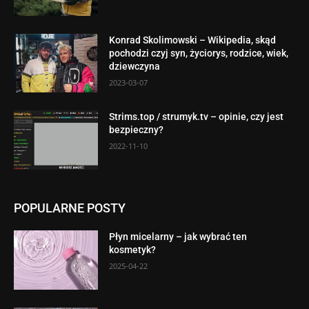
Konrad Skolimowski – Wikipedia, skąd
pochodzi czyj syn, życiorys, rodzice, wiek,
dziewczyna
2023-03-07
Strims.top / strumyk.tv – opinie, czy jest
bezpieczny?
2022-11-10
POPULARNE POSTY
Płyn micelarny – jak wybrać ten
kosmetyk?
2025-04-22