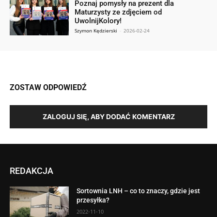
Poznaj pomysły na prezent dla
Maturzysty ze zdjęciem od
UwolnijKolory!
Szymon Kędzierski
-
2026-02-24
ZOSTAW ODPOWIEDŹ
ZALOGUJ SIĘ, ABY DODAĆ KOMENTARZ
REDAKCJA
Sortownia LNH – co to znaczy, gdzie jest
przesyłka?
2022-11-10