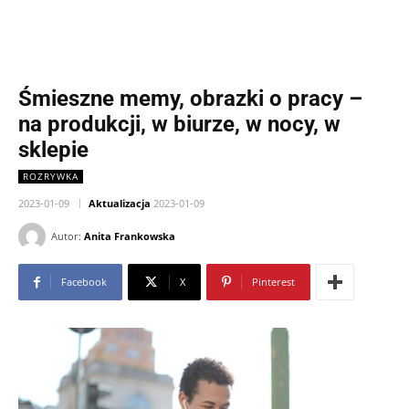
Śmieszne memy, obrazki o pracy –
na produkcji, w biurze, w nocy, w
sklepie
ROZRYWKA
2023-01-09
Aktualizacja
2023-01-09
Autor:
Anita Frankowska
Facebook
X
Pinterest