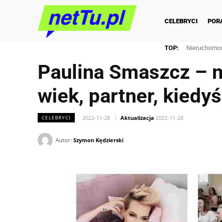
CELEBRYCI
POR
TOP:
Nieruchomoś
Paulina Smaszcz – n
wiek, partner, kiedy
2022-11-28
Aktualizacja
2022-11-28
CELEBRYCI
Autor:
Szymon Kędzierski