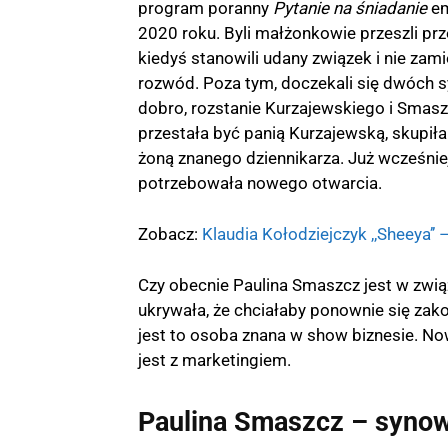
program poranny
Pytanie na śniadanie
em
2020 roku. Byli małżonkowie przeszli prz
kiedyś stanowili udany związek i nie zami
rozwód. Poza tym, doczekali się dwóch s
dobro, rozstanie Kurzajewskiego i Smas
przestała być panią Kurzajewską, skupiła 
żoną znanego dziennikarza. Już wcześnie
potrzebowała nowego otwarcia.
Zobacz:
Klaudia Kołodziejczyk ,,Sheeya’’
Czy obecnie Paulina Smaszcz jest w związ
ukrywała, że chciałaby ponownie się zak
jest to osoba znana w show biznesie. N
jest z marketingiem.
Paulina Smaszcz – syno