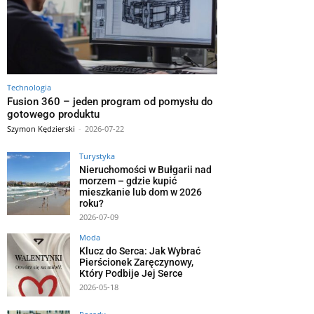
Technologia
Fusion 360 – jeden program od pomysłu do
gotowego produktu
Szymon Kędzierski
-
2026-07-22
Turystyka
Nieruchomości w Bułgarii nad
morzem – gdzie kupić
mieszkanie lub dom w 2026
roku?
2026-07-09
Moda
Klucz do Serca: Jak Wybrać
Pierścionek Zaręczynowy,
Który Podbije Jej Serce
2026-05-18