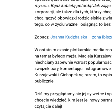
my
oraz
Bądź kobietą petardą!
Jak zająć
korporacji, ale także dla tych, którzy c
chcą łączyć obowiązki rodzicielskie z
tego, co w życiu ważne i osiągnąć to bez 
Zobacz:
Joanna Kudzbalska – żona Ibisza
W ostatnim czasie plotkarskie media zno
na temat byłego męża, Macieja Kurzajews
niechciany zapewnie wzrost popularności
związek pary, komentując instagramowe z
Kurzajewski i Cichopek są razem, to wpis 
publicznie.
Dziś my przyglądamy się jej sylwetce i s
chcecie wiedzieć, kim jest jej nowy partn
czytajcie dalej!