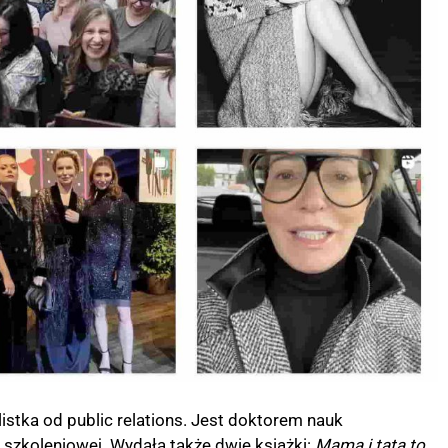
listka od public relations. Jest doktorem nauk
 szkoleniowej. Wydała także dwie książki:
Mama i tata to