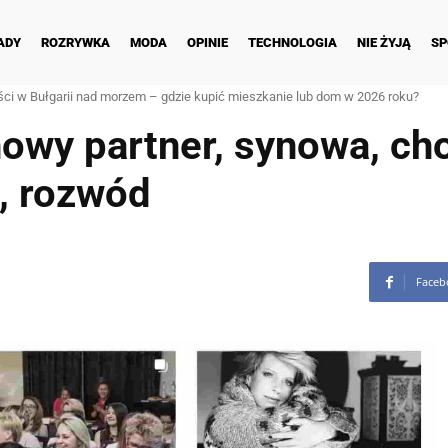
ADY
ROZRYWKA
MODA
OPINIE
TECHNOLOGIA
NIE ŻYJĄ
SP
ci w Bułgarii nad morzem – gdzie kupić mieszkanie lub dom w 2026 roku?
owy partner, synowa, cho
ś, rozwód
Faceb