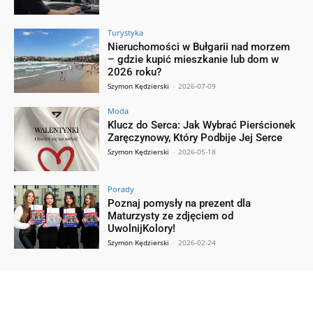
Turystyka
Nieruchomości w Bułgarii nad morzem
– gdzie kupić mieszkanie lub dom w
2026 roku?
Szymon Kędzierski
-
2026-07-09
Moda
Klucz do Serca: Jak Wybrać Pierścionek
Zaręczynowy, Który Podbije Jej Serce
Szymon Kędzierski
-
2026-05-18
Porady
Poznaj pomysły na prezent dla
Maturzysty ze zdjęciem od
UwolnijKolory!
Szymon Kędzierski
-
2026-02-24