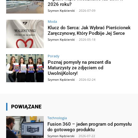
2026 roku?
Szymon Kędzierski
-
2026-07-09
Moda
Klucz do Serca: Jak Wybrać Pierścionek
Zaręczynowy, Który Podbije Jej Serce
Szymon Kędzierski
-
2026-05-18
Porady
Poznaj pomysły na prezent dla
Maturzysty ze zdjęciem od
UwolnijKolory!
Szymon Kędzierski
-
2026-02-24
POWIĄZANE
Technologia
Fusion 360 – jeden program od pomysłu
do gotowego produktu
Szymon Kędzierski
-
2026-07-22