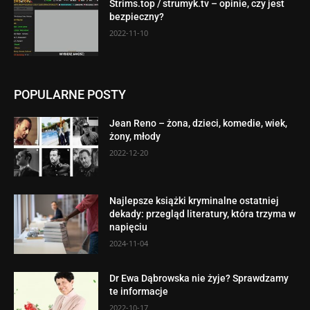
Strims.top / strumyk.tv – opinie, czy jest
bezpieczny?
2022-11-10
POPULARNE POSTY
Jean Reno – żona, dzieci, komedie, wiek,
żony, młody
2022-12-20
Najlepsze książki kryminalne ostatniej
dekady: przegląd literatury, która trzyma w
napięciu
2024-11-04
Dr Ewa Dąbrowska nie żyje? Sprawdzamy
te informacje
2022-10-17