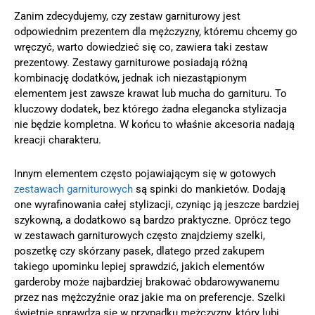
Zanim zdecydujemy, czy zestaw garniturowy jest
odpowiednim prezentem dla mężczyzny, któremu chcemy go
wręczyć, warto dowiedzieć się co, zawiera taki zestaw
prezentowy. Zestawy garniturowe posiadają różną
kombinację dodatków, jednak ich niezastąpionym
elementem jest zawsze krawat lub mucha do garnituru. To
kluczowy dodatek, bez którego żadna elegancka stylizacja
nie będzie kompletna. W końcu to właśnie akcesoria nadają
kreacji charakteru.
Innym elementem często pojawiającym się w gotowych
zestawach garniturowych
są spinki do mankietów. Dodają
one wyrafinowania całej stylizacji, czyniąc ją jeszcze bardziej
szykowną, a dodatkowo są bardzo praktyczne. Oprócz tego
w zestawach garniturowych często znajdziemy szelki,
poszetkę czy skórzany pasek, dlatego przed zakupem
takiego upominku lepiej sprawdzić, jakich elementów
garderoby może najbardziej brakować obdarowywanemu
przez nas mężczyźnie oraz jakie ma on preferencje. Szelki
świetnie sprawdzą się w przypadku mężczyzny, który lubi