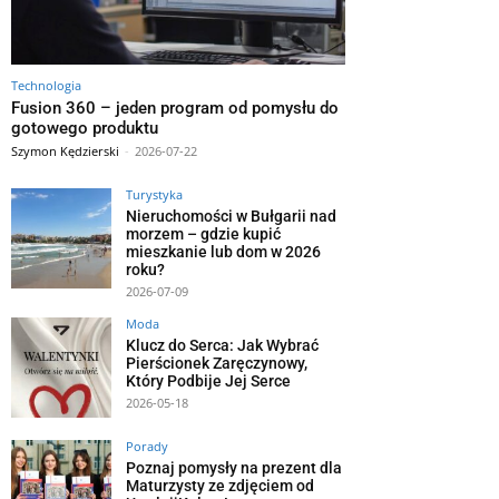
Technologia
Fusion 360 – jeden program od pomysłu do
gotowego produktu
Szymon Kędzierski
-
2026-07-22
Turystyka
Nieruchomości w Bułgarii nad
morzem – gdzie kupić
mieszkanie lub dom w 2026
roku?
2026-07-09
Moda
Klucz do Serca: Jak Wybrać
Pierścionek Zaręczynowy,
Który Podbije Jej Serce
2026-05-18
Porady
Poznaj pomysły na prezent dla
Maturzysty ze zdjęciem od