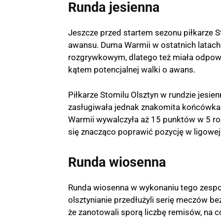
Runda jesienna
Jeszcze przed startem sezonu piłkarze S
awansu. Duma Warmii w ostatnich latac
rozgrywkowym, dlatego też miała odpowi
kątem potencjalnej walki o awans.
Piłkarze Stomilu Olsztyn w rundzie jesien
zasługiwała jednak znakomita końcówka
Warmii wywalczyła aż 15 punktów w 5 r
się znacząco poprawić pozycję w ligowej
Runda wiosenna
Runda wiosenna w wykonaniu tego zespoł
olsztynianie przedłużyli serię meczów bez
że zanotowali sporą liczbę remisów, na 