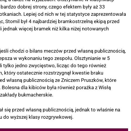
ardzo dobrej strony, czego efektem były aż 33
kaniach. Lepiej od nich w tej statystyce zaprezentowała
ząc, Stomil był 4 najbardziej bramkostrzelną ekipą przed
li jednak więcej bramek niż kilka niżej notowanych
 jeśli chodzi o bilans meczów przed własną publicznością,
epsza w wykonaniu tego zespołu. Olsztynianie w 5
tylko jedno zwycięstwo, licząc do tego również
który ostatecznie rozstrzygnął kwestie braku
zed własną publicznością ze Zniczem Pruszków, które
olesna dla kibiców była również porażka z Wisłą
t zakłady bukmacherskie.
ł się przed własną publicznością, jednak to właśnie na
u do wyższej klasy rozgrywkowej.