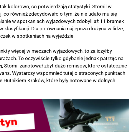
ak kolorowo, co potwierdzają statystyki. Stomil w
, co również zdecydowało o tym, że nie udało mu się
nianie w spotkaniach wyjazdowych zdobyli aż 11 bramek
w klasyfikacji. Dla porównania najlepsza drużyna w lidze,
oczek w spotkaniach na wyjeździe.
unkty więcej w meczach wyjazdowych, to zaliczyłby
arażach. To oczywiście tylko gdybanie jednak patrząc na
, Stomil zanotował zbyt dużo remisów, które ostatecznie
ans. Wystarczy wspomnieć tutaj o straconych punktach
kże Hutnikiem Kraków, które były notowane w dolnych