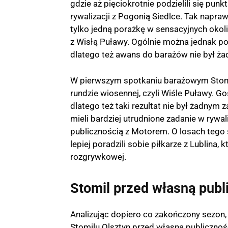
gdzie aż pięciokrotnie podzielili się pun
rywalizacji z Pogonią Siedlce. Tak napr
tylko jedną porażkę w sensacyjnych okoli
z Wisłą Puławy. Ogólnie można jednak pow
dlatego też awans do barażów nie był 
W pierwszym spotkaniu barażowym Stomil
rundzie wiosennej, czyli Wiśle Puławy.
dlatego też taki rezultat nie był żadny
mieli bardziej utrudnione zadanie w rywal
publicznością z Motorem. O losach tego s
lepiej poradzili sobie piłkarze z Lublina,
rozgrywkowej.
Stomil przed własną publ
Analizując dopiero co zakończony sezon,
Stomilu Olsztyn przed własną publiczności