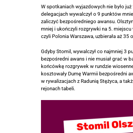
W spotkaniach wyjazdowych nie było już t
delegacjach wywalczył o 9 punktów mniej
zaliczyć bezpośredniego awansu. Olszty
mniej i ukończyli rozgrywki na 5. miejscu 
czyli Polonia Warszawa, uzbierała aż 35 
Gdyby Stomil, wywalczył co najmniej 3 p
bezpośredni awans i nie musiał grać w b
końcówkę rozgrywek w rundzie wiosennej
kosztowały Dumę Warmii bezpośredni aw
w rywalizacjach z Radunią Stężyca, a ta
rejonach tabeli.