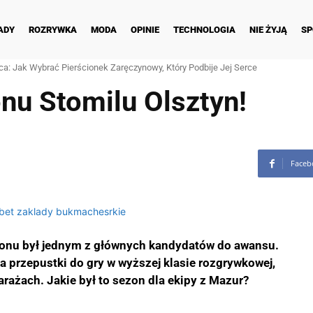
ADY
ROZRYWKA
MODA
OPINIE
TECHNOLOGIA
NIE ŻYJĄ
SP
ca: Jak Wybrać Pierścionek Zaręczynowy, Który Podbije Jej Serce
u Stomilu Olsztyn!
Faceb
zonu był jednym z głównych kandydatów do awansu.
 przepustki do gry w wyższej klasie rozgrywkowej,
arażach. Jakie był to sezon dla ekipy z
Mazur?