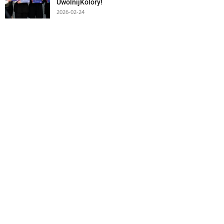
UwolnijKolory!
2026-02-24