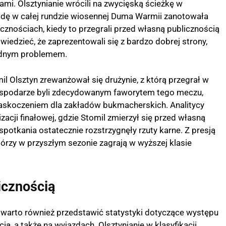
ktami. Olsztynianie wrócili na zwycięską ścieżkę w
awdę w całej rundzie wiosennej Duma Warmii zanotowała
cznościach, kiedy to przegrali przed własną publicznością
iedzieć, że zaprezentowali się z bardzo dobrej strony,
żadnym problemem.
 Olsztyn zrewanżował się drużynie, z którą przegrał w
 Gospodarze byli zdecydowanym faworytem tego meczu,
m zaskoczeniem dla zakładów bukmacherskich. Analitycy
izacji finałowej, gdzie Stomil zmierzył się przed własną
potkania ostatecznie rozstrzygnęły rzuty karne. Z presją
 którzy w przyszłym sezonie zagrają w wyższej klasie
icznością
 warto również przedstawić statystyki dotyczące występu
ą, a także na wyjazdach. Olsztynianie w klasyfikacji