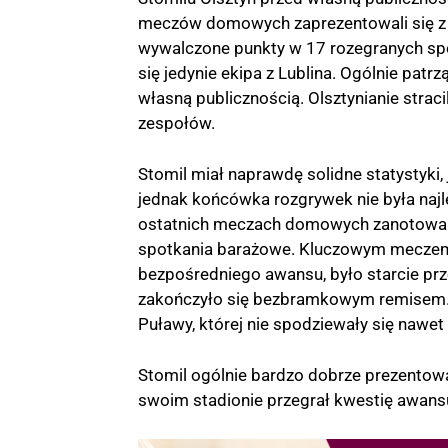
meczów domowych zaprezentowali się z b
wywalczone punkty w 17 rozegranych spot
się jedynie ekipa z Lublina. Ogólnie patr
własną publicznością. Olsztynianie straci
zespołów.
Stomil miał naprawdę solidne statystyki,
jednak końcówka rozgrywek nie była najl
ostatnich meczach domowych zanotowali 
spotkania barażowe. Kluczowym meczem, 
bezpośredniego awansu, było starcie pr
zakończyło się bezbramkowym remisem. B
Puławy, której nie spodziewały się nawe
Stomil ogólnie bardzo dobrze prezentowa
swoim stadionie przegrał kwestię awans