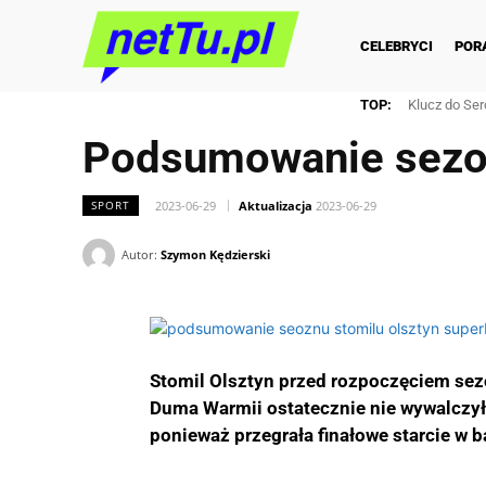
CELEBRYCI
POR
TOP:
Klucz do Ser
Podsumowanie sezon
2023-06-29
Aktualizacja
2023-06-29
SPORT
Autor:
Szymon Kędzierski
Stomil Olsztyn przed rozpoczęciem se
Duma Warmii ostatecznie nie wywalczyła
ponieważ przegrała finałowe starcie w b