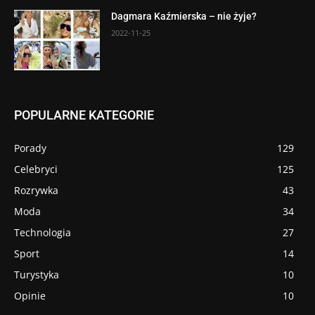
Dagmara Kaźmierska – nie żyje?
2022-11-25
POPULARNE KATEGORIE
Porady
129
Celebryci
125
Rozrywka
43
Moda
34
Technologia
27
Sport
14
Turystyka
10
Opinie
10