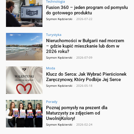
Technologia
Fusion 360 – jeden program od pomysłu
do gotowego produktu
Szymon Kędzierski
-
2026-07-22
Turystyka
Nieruchomości w Bułgarii nad morzem
– gdzie kupić mieszkanie lub dom w
2026 roku?
Szymon Kędzierski
-
2026-07-09
Moda
Klucz do Serca: Jak Wybrać Pierścionek
Zaręczynowy, Który Podbije Jej Serce
Szymon Kędzierski
-
2026-05-18
Porady
Poznaj pomysły na prezent dla
Maturzysty ze zdjęciem od
UwolnijKolory!
Szymon Kędzierski
-
2026-02-24