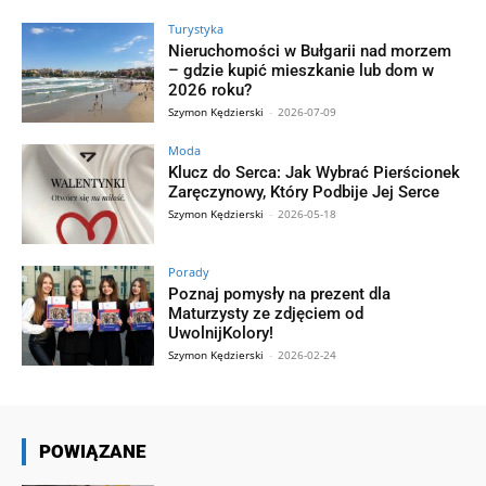
Turystyka
Nieruchomości w Bułgarii nad morzem
– gdzie kupić mieszkanie lub dom w
2026 roku?
Szymon Kędzierski
-
2026-07-09
Moda
Klucz do Serca: Jak Wybrać Pierścionek
Zaręczynowy, Który Podbije Jej Serce
Szymon Kędzierski
-
2026-05-18
Porady
Poznaj pomysły na prezent dla
Maturzysty ze zdjęciem od
UwolnijKolory!
Szymon Kędzierski
-
2026-02-24
POWIĄZANE