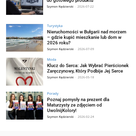
do gotowego produktu
Szymon Kędzierski
-
2026-07-22
Turystyka
Nieruchomości w Bułgarii nad morzem
– gdzie kupić mieszkanie lub dom w
2026 roku?
Szymon Kędzierski
-
2026-07-09
Moda
Klucz do Serca: Jak Wybrać Pierścionek
Zaręczynowy, Który Podbije Jej Serce
Szymon Kędzierski
-
2026-05-18
Porady
Poznaj pomysły na prezent dla
Maturzysty ze zdjęciem od
UwolnijKolory!
Szymon Kędzierski
-
2026-02-24