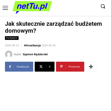
Jak skutecznie zarządzać budżetem
domowym?
PORADY
2024-09-23
Aktualizacja
2024-08-26
Autor:
Szymon Kędzierski
Facebook
X
Pinterest